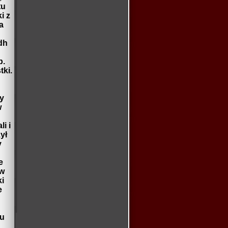
tu
i z
a
dh
p.
ki.
y
w
i i
ył
y
e
aw
i
e
du