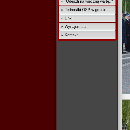
"Odeszli na wieczną wartę.."
Jednostki OSP w gminie
Linki
Wynajem sali
Kontakt