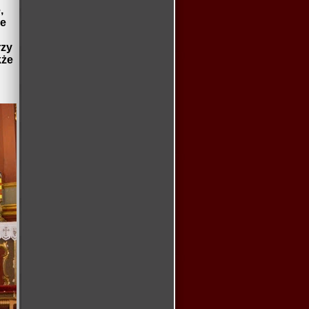
,
że
rzy
kże