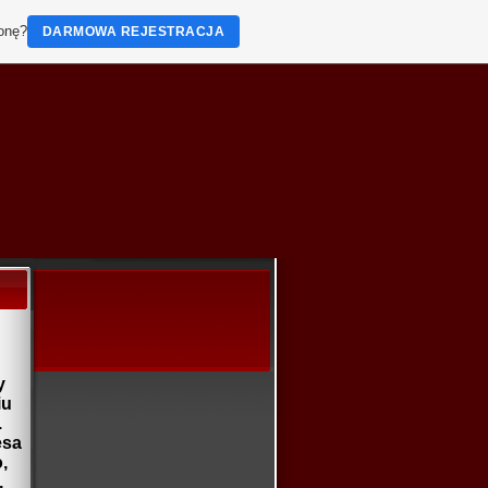
ronę?
DARMOWA REJESTRACJA
y
iu
.
esa
,
,