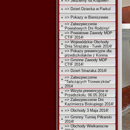
=> Jedziemy na Krajowe!!
=> Dzień Dziecka w Parku!
=> Pokazy w Bieniszewie
=> Zabezpieczenie
Powiatowych Dni Rodziny!
=> Powiatowe Zawody MDP
CTIF 2014!
=> Wojewódzkie Obchody
Dnia Strażaka - Turek 2014!
=> Pokazy prewencyjne dla
przedszkolaków z Konina
=> Gminne Zawody MDP
CTIF 2014!
=> Dzień Strażaka 2014!
=> Zabezpieczenie
"Tańczących Trzewiczków"
2014
=> Wizyta prewencyjna w
Przedszkolu. 06.05.2014
=> Zabezpieczenie Dni
Kazimierza Biskupiego 2014!
=> Obchody 3 Maja 2014!
=> Gminny Turniej Piłkarski
2014!
=> Obchody Wielkanocne