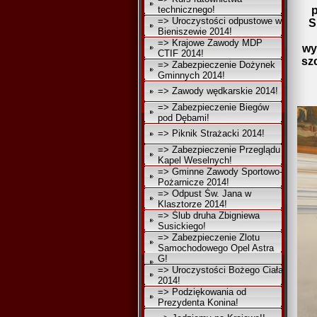
technicznego!
p
=> Uroczystości odpustowe w
S
Bieniszewie 2014!
=> Krajowe Zawody MDP
wy
CTIF 2014!
szc
=> Zabezpieczenie Dożynek
Gminnych 2014!
=> Zawody wędkarskie 2014!
=> Zabezpieczenie Biegów
pod Dębami!
=> Piknik Strażacki 2014!
=> Zabezpieczenie Przeglądu
Kapel Weselnych!
=> Gminne Zawody Sportowo-
Pożarnicze 2014!
=> Odpust Św. Jana w
Klasztorze 2014!
=> Ślub druha Zbigniewa
Susickiego!
=> Zabezpieczenie Zlotu
Samochodowego Opel Astra
G!
=> Uroczystości Bożego Ciała
2014!
=> Podziękowania od
Prezydenta Konina!