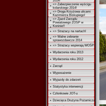
2014!
=> Zabezpieczenie wyścigu
kolarskiego 2014!
=> Droga Krzyżowa ulicami
Kazimierza Biskupiego!
=> Zjazd Zarządu
Powiatowego ZOSP w
Koninie!!
=> Strażacy na nartach!
=> Walne zebranie
sprawozdawcze 2014
=> Strażacy wspierają WOŚP!
Wydarzenia roku 2013
Wydarzenia roku 2012
Zarząd
Wyposażenie
Wyjazdy do zdarzeń
Statystyka interwencji
Członkowie JOT-u
Dziecięca Drużyna Pożarnicza