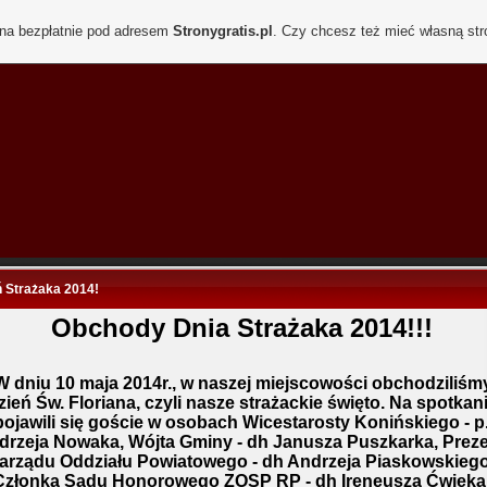
ona bezpłatnie pod adresem
Stronygratis.pl
. Czy chcesz też mieć własną st
ń Strażaka 2014!
Obchody Dnia Strażaka 2014!!!
W dniu 10 maja 2014r., w naszej miejscowości obchodziliśm
zień Św. Floriana, czyli nasze strażackie święto. Na spotkan
pojawili się goście w osobach Wicestarosty Konińskiego - p
drzeja Nowaka, Wójta Gminy - dh Janusza Puszkarka, Prez
arządu Oddziału Powiatowego - dh Andrzeja Piaskowskiego
Członka Sądu Honorowego ZOSP RP - dh Ireneusza Ćwieka