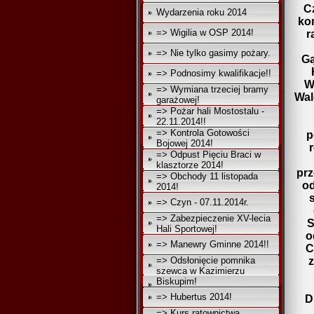
C
Wydarzenia roku 2014
ko
=> Wigilia w OSP 2014!
r
=> Nie tylko gasimy pożary.
Gą
=> Podnosimy kwalifikacje!!
W
=> Wymiana trzeciej bramy
Wal
garażowej!
=> Pożar hali Mostostalu -
22.11.2014!!
=> Kontrola Gotowości
p
Bojowej 2014!
=> Odpust Pięciu Braci w
klasztorze 2014!
prz
=> Obchody 11 listopada
od
2014!
=> Czyn - 07.11.2014r.
=> Zabezpieczenie XV-lecia
S
Hali Sportowej!
o
=> Manewry Gminne 2014!!
C
=> Odsłonięcie pomnika
szewca w Kazimierzu
Biskupim!
=> Hubertus 2014!
D
=> Kurs ratownictwa