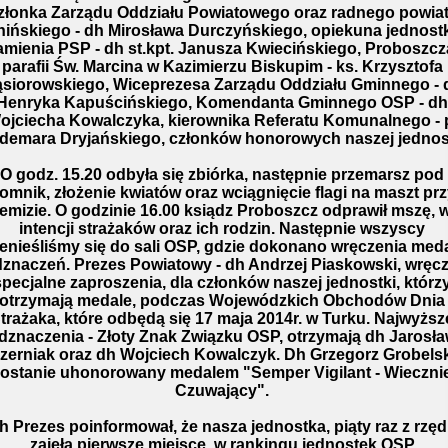
złonka Zarządu Oddziału Powiatowego oraz radnego powia
nińskiego - dh Mirosława Durczyńskiego, opiekuna jednostk
amienia PSP - dh st.kpt. Janusza Kwiecińskiego, Proboszcz
parafii Św. Marcina w Kazimierzu Biskupim - ks. Krzysztofa
siorowskiego, Wiceprezesa Zarządu Oddziału Gminnego - 
Henryka Kapuścińskiego, Komendanta Gminnego OSP - dh
ojciecha Kowalczyka, kierownika Referatu Komunalnego - 
demara Dryjańskiego, członków honorowych naszej jednost
O godz. 15.20 odbyła się zbiórka, następnie przemarsz pod
omnik, złożenie kwiatów oraz wciągnięcie flagi na maszt prz
remizie. O godzinie 16.00 ksiądz Proboszcz odprawił mszę, 
intencji strażaków oraz ich rodzin. Następnie wszyscy
enieśliśmy się do sali OSP, gdzie dokonano wręczenia medal
znaczeń. Prezes Powiatowy - dh Andrzej Piaskowski, wręcz
specjalne zaproszenia, dla członków naszej jednostki, którz
otrzymają medale, podczas Wojewódzkich Obchodów Dnia
trażaka, które odbędą się 17 maja 2014r. w Turku. Najwyższ
dznaczenia - Złoty Znak Związku OSP, otrzymają dh Jarosł
zerniak oraz dh Wojciech Kowalczyk. Dh Grzegorz Grobelsk
zostanie uhonorowany medalem "Semper Vigilant - Wieczni
Czuwający".
h Prezes poinformował, że nasza jednostka, piąty raz z rzę
zajęła pierwsze miejsce, w rankingu jednostek OSP