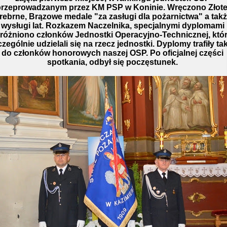
rzeprowadzanym przez KM PSP w Koninie. Wręczono Złote
rebrne, Brązowe medale "za zasługi dla pożarnictwa" a tak
wysługi lat. Rozkazem Naczelnika, specjalnymi dyplomami
różniono członków Jednostki Operacyjno-Technicznej, któ
zególnie udzielali się na rzecz jednostki. Dyplomy trafiły ta
do członków honorowych naszej OSP. Po oficjalnej części
spotkania, odbył się poczęstunek.