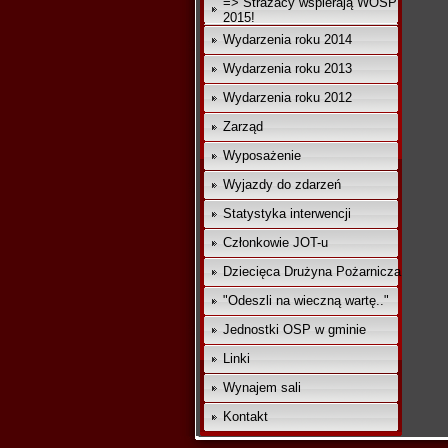
=> Strażacy wspierają WOŚP
2015!
Wydarzenia roku 2014
Wydarzenia roku 2013
Wydarzenia roku 2012
Zarząd
Wyposażenie
Wyjazdy do zdarzeń
Statystyka interwencji
Członkowie JOT-u
Dziecięca Drużyna Pożarnicza
"Odeszli na wieczną wartę.."
Jednostki OSP w gminie
Linki
Wynajem sali
Kontakt