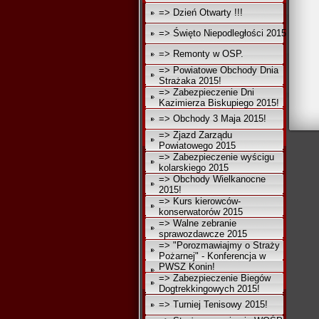
=> Dzień Otwarty !!!
=> Święto Niepodległości 2015
=> Remonty w OSP.
=> Powiatowe Obchody Dnia
Strażaka 2015!
=> Zabezpieczenie Dni
Kazimierza Biskupiego 2015!
=> Obchody 3 Maja 2015!
=> Zjazd Zarządu
Powiatowego 2015
=> Zabezpieczenie wyścigu
kolarskiego 2015
=> Obchody Wielkanocne
2015!
=> Kurs kierowców-
konserwatorów 2015
=> Walne zebranie
sprawozdawcze 2015
=> "Porozmawiajmy o Straży
Pożarnej" - Konferencja w
PWSZ Konin!
=> Zabezpieczenie Biegów
Dogtrekkingowych 2015!
=> Turniej Tenisowy 2015!