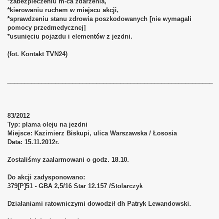
*zabezpieczeniu m-ca zdarzenia,
*kierowaniu ruchem w miejscu akcji,
*sprawdzeniu stanu zdrowia poszkodowanych [nie wymagali
pomocy przedmedycznej]
*usunięciu pojazdu i elementów z jezdni.
(fot. Kontakt TVN24)
____________________________________________________________
83/2012
Typ: plama oleju na jezdni
Miejsce: Kazimierz Biskupi, ulica Warszawska / Łososia
Data: 15.11.2012r.
Zostaliśmy zaalarmowani o godz. 18.10.
Do akcji zadysponowano:
379[P]51 - GBA 2,5/16 Star 12.157 /Stolarczyk
Działaniami ratowniczymi dowodził dh Patryk Lewandowski.