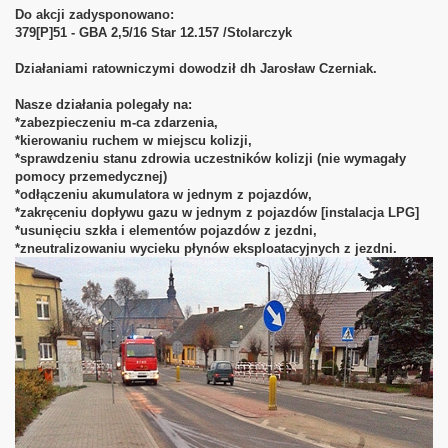
Do akcji zadysponowano:
379[P]51 - GBA 2,5/16 Star 12.157 /Stolarczyk
Działaniami ratowniczymi dowodził dh Jarosław Czerniak.
Nasze działania polegały na:
*zabezpieczeniu m-ca zdarzenia,
*kierowaniu ruchem w miejscu kolizji,
*sprawdzeniu stanu zdrowia uczestników kolizji (nie wymagały
pomocy przemedycznej)
*odłączeniu akumulatora w jednym z pojazdów,
*zakręceniu dopływu gazu w jednym z pojazdów [instalacja LPG]
*usunięciu szkła i elementów pojazdów z jezdni,
*zneutralizowaniu wycieku płynów eksploatacyjnych z jezdni.