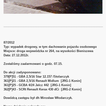
____________________________________________________________
87/2012
Typ: wypadek drogowy, w tym dachowanie pojazdu osobowego
Miejsce: droga wojewódzka nr 264, na wysokości Bieniszewa
Data: 27.12.2012r.
Zostaliśmy zaalarmowani o godz. 07.15.
Do akcji zadysponowano:
379[P]51 - GBA 2,5/16 Star 12.157 /Stolarczyk
361[P]21 - GBA 2,5/16 Renault Midlum [JRG-1 Konin]
361[P]25 - GCBA 4/24 Jelcz 442 [JRG-1 Konin]
362[P]43 - SCRt Renault Kerax 430 dCi [JRG-2 Konin]
Dowódcą zastępu był dh Mirosław Włodarczyk.