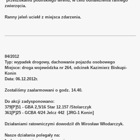
*przeszukaniu pobliskiego terenu, w celu odnalezienia rannego
zwierzęcia.
Ranny jeleń uciekł z miejsca zdarzenia.
____________________________________________________________
84/2012
Typ: wypadek drogowy, dachowanie pojazdu osobowego
Miejsce: droga wojewódzka nr 264, odcinek Kazimierz Biskupi-
Konin
Data: 06.12.2012r.
Zostaliśmy zaalarmowani o godz. 14.40.
Do akcji zadysponowano:
379[P]51 - GBA 2,5/16 Star 12.157 /Stolarczyk
361[P]25 - GCBA 4/24 Jelcz 442 [JRG-1 Konin]
Działaniami ratowniczymi dowodził dh Mirosław Włodarczyk.
Nasze działania polegały na: