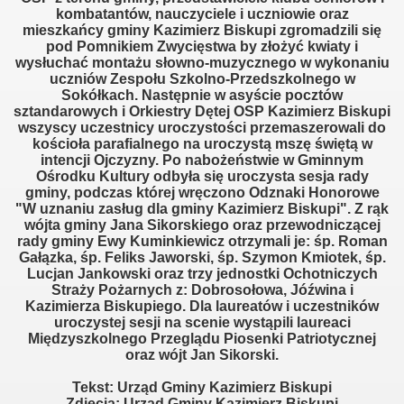
kombatantów, nauczyciele i uczniowie oraz
mieszkańcy gminy Kazimierz Biskupi zgromadzili się
2018!
pod Pomnikiem Zwycięstwa by złożyć kwiaty i
wysłuchać montażu słowno-muzycznego w wykonaniu
uczniów Zespołu Szkolno-Przedszkolnego w
Sokółkach. Następnie w asyście pocztów
sztandarowych i Orkiestry Dętej OSP Kazimierz Biskupi
9!
wszyscy uczestnicy uroczystości przemaszerowali do
kościoła parafialnego na uroczystą mszę świętą w
intencji Ojczyzny. Po nabożeństwie w Gminnym
Ośrodku Kultury odbyła się uroczysta sesja rady
 2019!
gminy, podczas której wręczono Odznaki Honorowe
"W uznaniu zasług dla gminy Kazimierz Biskupi". Z rąk
wójta gminy Jana Sikorskiego oraz przewodniczącej
2018!
rady gminy Ewy Kuminkiewicz otrzymali je: śp. Roman
Gałązka, śp. Feliks Jaworski, śp. Szymon Kmiotek, śp.
Lucjan Jankowski oraz trzy jednostki Ochotniczych
Straży Pożarnych z: Dobrosołowa, Jóźwina i
-Pożarnicze 2018!
Kazimierza Biskupiego. Dla laureatów i uczestników
uroczystej sesji na scenie wystąpili laureaci
Międzyszkolnego Przeglądu Piosenki Patriotycznej
 2018!
oraz wójt Jan Sikorski.
Tekst: Urząd Gminy Kazimierz Biskupi
Zdjęcia: Urząd Gminy Kazimierz Biskupi