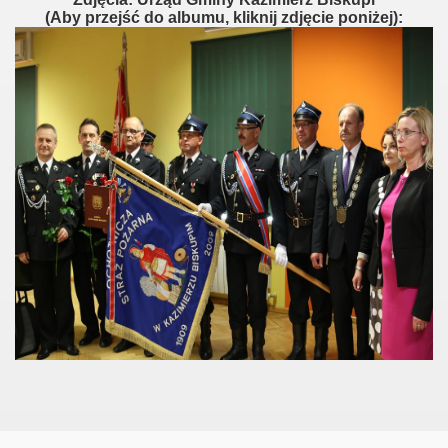
(Aby przejść do albumu, kliknij zdjęcie poniżej):
 Biskupiego 2018!
ego!
rnicze 2018!
8!
8"!
rażaka 2018!