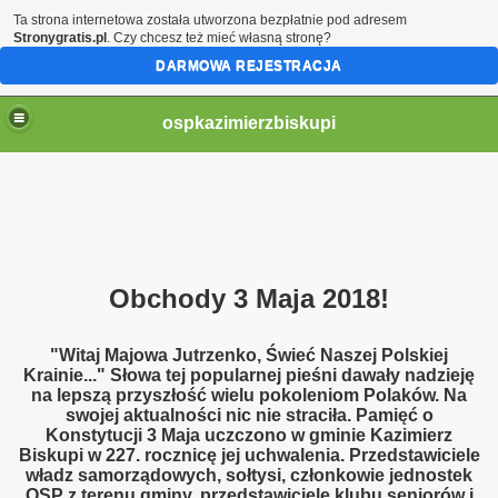
Ta strona internetowa została utworzona bezpłatnie pod adresem
Stronygratis.pl
. Czy chcesz też mieć własną stronę?
DARMOWA REJESTRACJA
ospkazimierzbiskupi
Obchody 3 Maja 2018!
"Witaj Majowa Jutrzenko, Świeć Naszej Polskiej
Krainie..." Słowa tej popularnej pieśni dawały nadzieję
na lepszą przyszłość wielu pokoleniom Polaków. Na
swojej aktualności nic nie straciła. Pamięć o
Konstytucji 3 Maja uczczono w gminie Kazimierz
żonego Transportu 2018!
Biskupi w 227. rocznicę jej uchwalenia. Przedstawiciele
władz samorządowych, sołtysi, członkowie jednostek
OSP z terenu gminy, przedstawiciele klubu seniorów i
18!